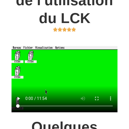
de l'utilisation
du LCK





Quelques