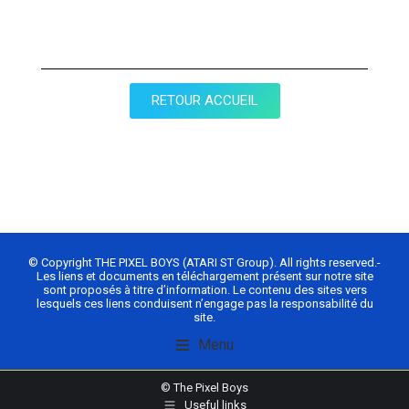
RETOUR ACCUEIL
© Copyright THE PIXEL BOYS (ATARI ST Group). All rights reserved.-
Les liens et documents en téléchargement présent sur notre site
sont proposés à titre d’information. Le contenu des sites vers
lesquels ces liens conduisent n’engage pas la responsabilité du
site.
Menu
© The Pixel Boys
Useful links