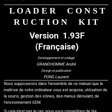
L O A D E R C O N S T
R U C T I O N K I T
Version 1.93F
(Française)
Développement et codage
GRANDHOMME André
Design et publication
PONS Laurent
Nous supposerons dans l'ensemble de ce manuel que la
maîtrise de votre ordinateur vous est acquise, utilisation de
la souris, gestion des icônes, des menus déroulant, de
l'environnement GEM.
Si cela n'est pas le cas, nous vous conseillons de lire