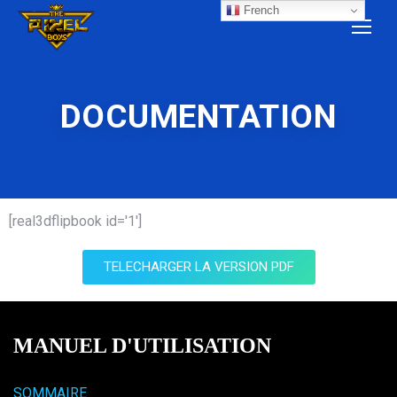
French
DOCUMENTATION
[real3dflipbook id='1']
TELECHARGER LA VERSION PDF
MANUEL D'UTILISATION
SOMMAIRE